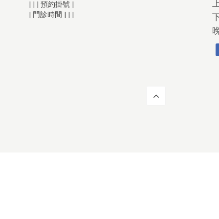
預約掛號
|
|
|
|
門診時間
|
|
|
|